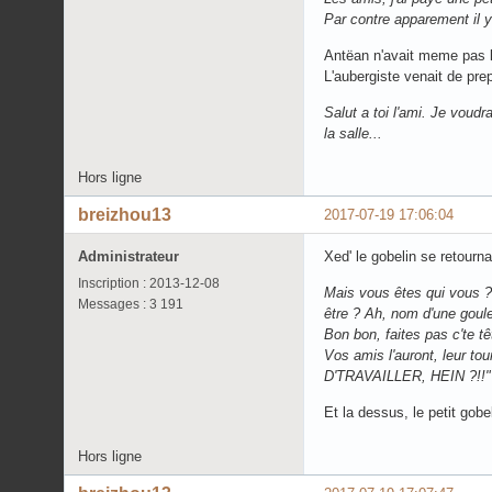
Par contre apparement il y'
Antëan n'avait meme pas la
L'aubergiste venait de prep
Salut a toi l'ami. Je voudr
la salle...
Hors ligne
breizhou13
2017-07-19 17:06:04
Administrateur
Xed' le gobelin se retourna 
Inscription : 2013-12-08
Mais vous êtes qui vous ?
Messages : 3 191
être ? Ah, nom d'une goule 
Bon bon, faites pas c't
Vos amis l'auront, leur to
D'TRAVAILLER, HEIN ?!!"
Et la dessus, le petit gobe
Hors ligne