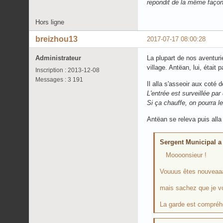
repondit de la même façon.
Hors ligne
breizhou13
2017-07-17 08:00:28
Administrateur
La plupart de nos aventuri
village. Antëan, lui, était
Inscription : 2013-12-08
Messages : 3 191
Il alla s'asseoir aux coté 
L'entrée est surveillée pa
Si ça chauffe, on pourra l
Antëan se releva puis alla 
Sergent Municipal a é
Moooonsieur !
Vouuus êtes nouveaaaa
mais sachez que je v
La garde est compréhen