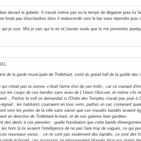
bée devant le gobelin. Il n'avait même pas eu le temps de dégainer pour lui fa
il ne ferait pas d'esclandres donc il redescendit vers le bar sans répondre puis a
 qui je suis. Moi je sais qui tu es et j'aurais voulu que tu me presentes quelq
911.
ent de la garde municipale de Trollehaüt, sortit du grand hall de la guilde des
 qui n'était pas la sienne -c'était l'arme d'un de ses trolls-, car ce manant d'An
s les coups de ces bandits sans aveu de L'Union Obscure, et même s'ils leur
t... Parfois le troll se demandait si l'Ordre des Temples n'avait pas joué à l'a
n régnait : les habitants courraient en tous sens, parfois un sac contenant que
aient vers les portes de la ville sans savoir que ces maudits bandits avaient é
ent en direction de Trollehaüt-le-haut, et de ses galeries bien gardées.
t des dents à ces pensées : quelle humiliation que cette bande d'énergumèn
, les hors la loi avaient l'intelligence de ne pas faire trop de vagues, ce qui 
s ces nouveaux venus... ce ne sont pas seulement des bandits, ce sont des fo
garde échouait, ces assassins se retrouveraient bloqués face aux portes fermée