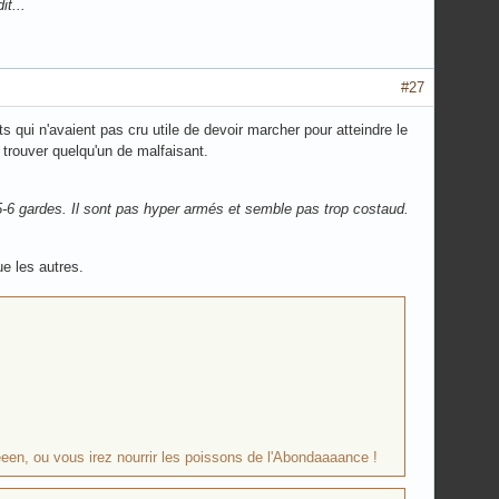
it...
#27
s qui n'avaient pas cru utile de devoir marcher pour atteindre le
r trouver quelqu'un de malfaisant.
r 5-6 gardes. Il sont pas hyper armés et semble pas trop costaud.
ue les autres.
eeeen, ou vous irez nourrir les poissons de l'Abondaaaance !