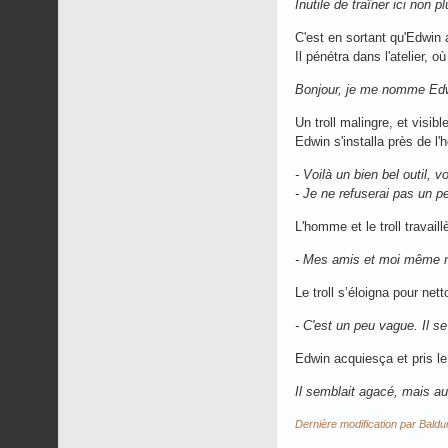
Inutile de traîner ici non pl
C'est en sortant qu'Edwin a
Il pénétra dans l'atelier, 
Bonjour, je me nomme Edwin
Un troll malingre, et visi
Edwin s'installa près de l'
- Voilà un bien bel outil, 
- Je ne refuserai pas un pe
L'homme et le troll travail
- Mes amis et moi même ne
Le troll s’éloigna pour nett
- C'est un peu vague. Il s
Edwin acquiesça et pris le
Il semblait agacé, mais au
Dernière modification par Bald