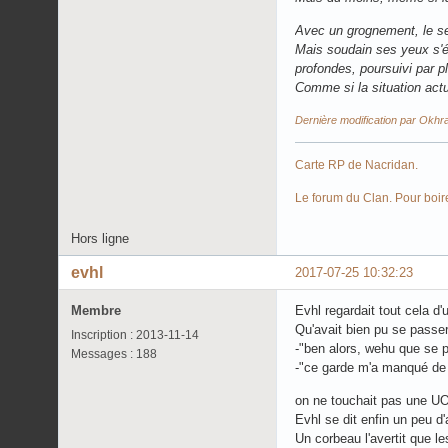
Avec un grognement, le ser
Mais soudain ses yeux s'éc
profondes, poursuivi par pl
Comme si la situation actu
Dernière modification par Okhr
Carte RP de Nacridan.
Le forum du Clan. Pour boir
Hors ligne
evhl
2017-07-25 10:32:23
Membre
Evhl regardait tout cela d'
Qu'avait bien pu se passer 
Inscription : 2013-11-14
-"ben alors, wehu que se p
Messages : 188
-"ce garde m'a manqué de re
on ne touchait pas une UO
Evhl se dit enfin un peu d'
Un corbeau l'avertit que le