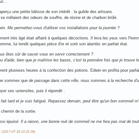
us...
perçu une petite bâtisse de son intérêt : la guilde des artisans.
où se mêlaient des odeurs de souffre, de résine et de charbon brûlé.
. Me permettez-vous d'utiliser vos installations pour la journée ?
blement très âgé était affairé à quelques décoctions. Il leva les yeux vers l'
homme, lui tendit quelques pièce d'or et sorti son alambic en parfait état.
vous êtes sûr de savoir vous en servir correctement ?
u d'aide, bien que je maîtrise les bases, c'est la première fois que je trouve 
lèrent plusieurs heures à la confection des potions. Edwin en profita pour parfa
 sommes que de passage dans cette ville, nous sommes à la recherche d'un 
oyer ses ustensiles, puis il répondit :
e fait tard et je suis fatigué. Repassez demain, peut être qu'un bon sommeil 
 chemin de la sortie.
ssi épuisé. Il a raison, une bonne nuit de sommeil ne me fera pas mal de tou
ur (2017-07-18 10:31:06)