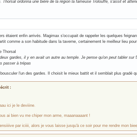
 Thorsal ordonna une bière de la région la fameuse Trolouffe, s'assit et attend
ers étaient enfin arrivés. Magimax s'occupait de rappeler les quelques feignant
 partit comme a son habitude dans la taverne, certainement le meilleur lieu pou
de Thorsal
r deux gardes, il y en avait un autre au temple. Je pense qu'on peut tabler su
es passer à trépas
bousculer l'un des gardes. Il choisit le mieux battit et il semblait plus gradé q
crit :
u ici je le deviiine.
ous ai bien vu me chiper mon arme, maaanaaaant !
siiiive par iciiii, alors je vous laisse jusqu'à ce soir pour me rendre mon bi