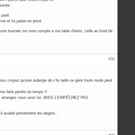
ésente.
parti.
re et lui parler en privé
sers une tournée sur mon compte a ma table d'amis, celle au fond de
#31
s croyez qu'une auberge de c'te taille se gère toute seule peut
 faire perdre du temps !!
au bar, arrangez vous avec lui, MAIS L'EMPÊCHEZ PAS
il avalait prestement les degrés...