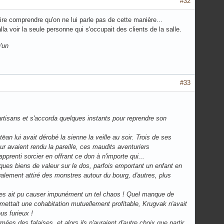
#32
ire comprendre qu'on ne lui parle pas de cette manière...
lla voir la seule personne qui s'occupait des clients de la salle.
u'un
#33
 artisans et s'accorda quelques instants pour reprendre son
tëan lui avait dérobé la sienne la veille au soir. Trois de ses
 avaient rendu la pareille, ces maudits aventuriers
pprenti sorcier en offrant ce don à n'importe qui...
lques biens de valeur sur le dos, parfois emportant un enfant en
galement attiré des monstres autour du bourg, d'autres, plus
es ait pu causer impunément un tel chaos ! Quel manque de
permettait une cohabitation mutuellement profitable, Krugvak n'avait
us furieux !
s des falaises, et alors ils n'auraient d'autre choix que partir.