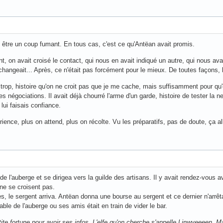
 être un coup fumant. En tous cas, c'est ce qu'Antëan avait promis.
nt, on avait croisé le contact, qui nous en avait indiqué un autre, qui nous av
changeait... Après, ce n'était pas forcément pour le mieux. De toutes façons, 
as trop, histoire qu'on ne croit pas que je me cache, mais suffisamment pour qu
es négociations. Il avait déjà chourré l'arme d'un garde, histoire de tester la n
 lui faisais confiance.
ence, plus on attend, plus on récolte. Vu les préparatifs, pas de doute, ça all
e l'auberge et se dirigea vers la guilde des artisans. Il y avait rendez-vous a
 ne se croisent pas.
, le sergent arriva. Antëan donna une bourse au sergent et ce dernier n'arrêt
able de l'auberge ou ses amis était en train de vider le bar.
ite fortune pour avoir ses infos. L'elfe qu'on cherche s'appelle Linwyeeeen. Ma