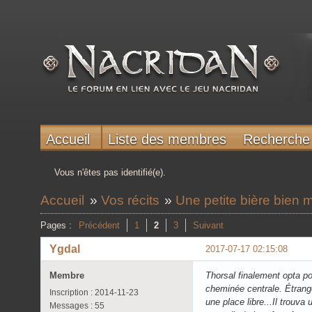
Accueil
Liste des membres
Recherche
Vous n'êtes pas identifié(e).
Accueil
»
Vos récits
»
Une petite bière bien 
Pages :
Précédent
1
2
3
Suivant
Ygdal
2017-07-17 02:15:08
Membre
Thorsal finalement opta po
cheminée centrale. Étrangem
Inscription : 2014-11-23
une place libre...Il trouva
Messages : 55