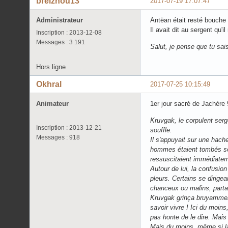
breizhou13
2017-07-19 17:07:47
Administrateur
Antëan était resté bouche 
Il avait dit au sergent qu'
Inscription : 2013-12-08
Messages : 3 191
Salut, je pense que tu sais
Hors ligne
Okhral
2017-07-25 10:15:49
Animateur
1er jour sacré de Jachère 
Kruvgak, le corpulent serg
Inscription : 2013-12-21
souffle.
Messages : 918
Il s'appuyait sur une hache
hommes étaient tombés sou
ressuscitaient immédiatemen
Autour de lui, la confusio
pleurs. Certains se dirige
chanceux ou malins, partai
Kruvgak grinça bruyammen
savoir vivre ! Ici du moins
pas honte de le dire. Mai
Mais du moins, même si la 