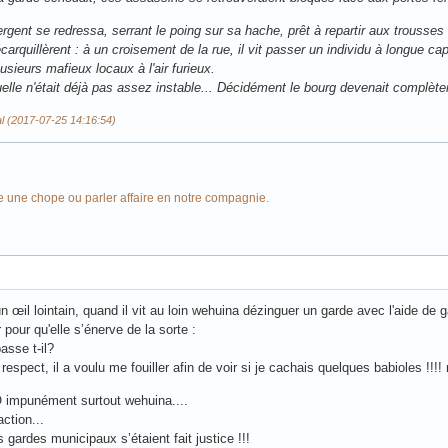
gent se redressa, serrant le poing sur sa hache, prêt à repartir aux trousses
arquillèrent : à un croisement de la rue, il vit passer un individu à longue ca
usieurs mafieux locaux à l'air furieux.
elle n'était déjà pas assez instable... Décidément le bourg devenait complète
al (2017-07-25 14:16:54)
e une chope ou parler affaire en notre compagnie.
un œil lointain, quand il vit au loin wehuina dézinguer un garde avec l'aide de g
pour qu'elle s’énerve de la sorte :
asse t-il?
spect, il a voulu me fouiller afin de voir si je cachais quelques babioles !!!! m
 impunément surtout wehuina....
action...
s gardes municipaux s’étaient fait justice !!!