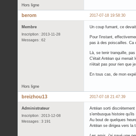
Hors ligne
berom
2017-07-18 19:58:30
Membre
Un coup fumant, ce devait
Inscription : 2013-11-28
Pour l'instant, effectiveme
Messages : 62
pas à des poiscailles. Ca 
Là, se tenir tranquille, p
C'était Antëan qui menait l
n'était pas pour rien que je
En tous cas, de mon expéri
Hors ligne
breizhou13
2017-07-18 21:47:39
Administrateur
Antëan sorti discrètement d
s'embusqua histoire qu'ils
Inscription : 2013-12-08
Au bout de quelques heures
Messages : 3 191
Antëan se dirigea vers la t
Les amis, j'ai payé une pet