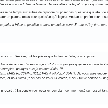
aurait un contact dans la taverne. Je vais aller voir le patron pour qu'il me pr
issé de temps aux autres de répondre ou poser des questions qu'il était deja 
arer un plateau repas pour quelqu'un qu'il logeait. Antëan en profita pour le suiv
ais parler a Vilmir si possible et dans un endroit privé. Et tant qu'à y être, 
à la voix d'Antëan, prit les pièces que lui tendait l'elfe, puis explosa :
 Vous débarquez d'Tonak ou quoi ?? Vous voyez pas qu'je suis occupé là ? vou
estropiée, pourquoi suis je entouré d'idiot ?!!
e tête.... MAIS RECOMMENCEZ PAS A PARLER SURTOUT, vous allez encore me
urnée, et pour Vilmir, j'sais pas ce vous lui voulez, mais il fait le service 
lin repartit à l'ascension de l'escalier, semblant comme monté sur ressort tant 