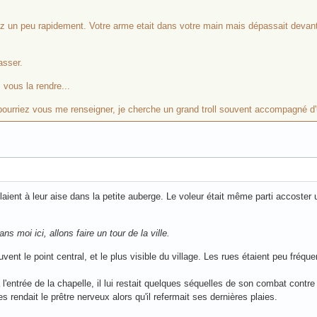
un peu rapidement. Votre arme etait dans votre main mais dépassait devant
asser.
 vous la rendre...
 pourriez vous me renseigner, je cherche un grand troll souvent accompagné d'
aient à leur aise dans la petite auberge. Le voleur était même parti accoster u
ans moi ici, allons faire un tour de la ville.
ent le point central, et le plus visible du village. Les rues étaient peu fréqu
à l'entrée de la chapelle, il lui restait quelques séquelles de son combat contr
 rendait le prêtre nerveux alors qu'il refermait ses dernières plaies.