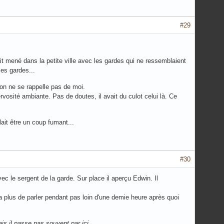
#29
ait mené dans la petite ville avec les gardes qui ne ressemblaient
les gardes...
'on ne se rappelle pas de moi.
ervosité ambiante. Pas de doutes, il avait du culot celui là. Ce
ait être un coup fumant...
#30
vec le sergent de la garde. Sur place il aperçu Edwin. Il
a plus de parler pendant pas loin d'une demie heure après quoi
is il passe pas souvent par ici.