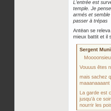
L'entrée est surv
temple. Je pense 
armés et semble 
passer à trépas
Antëan se releva p
mieux battit et il
Sergent Munic
Moooonsieur
Vouuus êtes no
mais sachez q
maaanaaaant 
La garde est co
jusqu'à ce so
nourrir les po