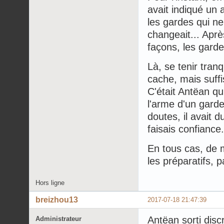
avait indiqué un 
les gardes qui ne
changeait... Aprè
façons, les garde
Là, se tenir tranq
cache, mais suff
C'était Antëan qu
l'arme d'un garde
doutes, il avait d
faisais confiance.
En tous cas, de m
les préparatifs, 
Hors ligne
breizhou13
2017-07-18 21:47:39
Antëan sorti disc
Administrateur