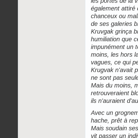
les portes de la 
également attiré
chanceux ou malin
de ses galeries b
Kruvgak grinça b
humiliation que 
impunément un te
moins, les hors la
vagues, ce qui pe
Krugvak n'avait 
ne sont pas seule
Mais du moins, m
retrouveraient bl
ils n'auraient d'a
Avec un grogneme
hache, prêt à rep
Mais soudain ses 
vit passer un ind