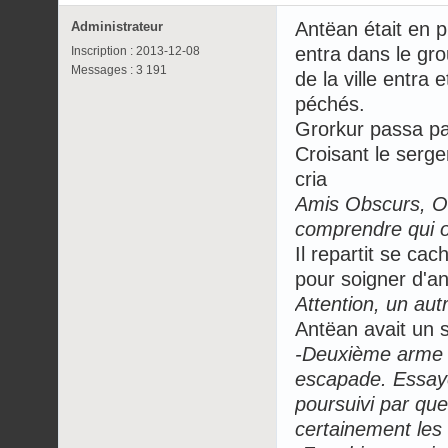
Antëan était en 
Administrateur
entra dans le gr
Inscription : 2013-12-08
Messages : 3 191
de la ville entra
péchés.
Grorkur passa par
Croisant le serge
cria
Amis Obscurs, On
comprendre qui o
Il repartit se ca
pour soigner d'an
Attention, un aut
Antëan avait un s
-Deuxième arme .
escapade. Essaye 
poursuivi par qu
certainement les 