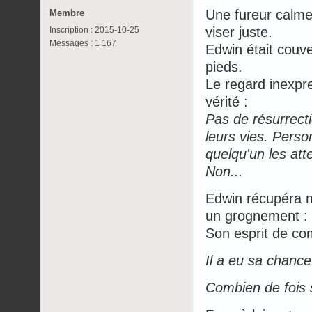
Une fureur calme 
Membre
viser juste.
Inscription : 2015-10-25
Messages : 1 167
Edwin était couver
pieds.
Le regard inexpres
vérité :
Pas de résurrection
leurs vies. Perso
quelqu'un les att
Non...
Edwin récupéra ma
un grognement : 
Son esprit de com
Il a eu sa chance,
Combien de fois s