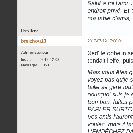
Salut a toi l'ami.
endroit privé. Et
ma table d'amis, c
Hors ligne
breizhou13
2017-07-19 17:06:04
Xed' le gobelin se
Administrateur
tendait l'elfe, pui
Inscription : 2013-12-08
Messages : 3 191
Mais vous êtes q
voyez pas qu'je 
taille se gère to
pourquoi suis je e
Bon bon, faites
PARLER SURTOUT,
Vos amis l'auront,
voulez, mais il f
L'EMPÊCHEZ PAS