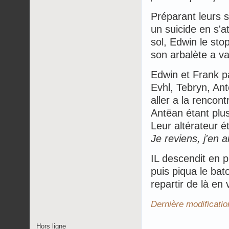
Préparant leurs s
un suicide en s'
sol, Edwin le sto
son arbalète a v
Edwin et Frank pa
Evhl, Tebryn, Ant
aller a la rencont
Antëan étant plus 
Leur altérateur é
Je reviens, j'en 
IL descendit en p
puis piqua le bato
repartir de là en v
Dernière modificati
Hors ligne