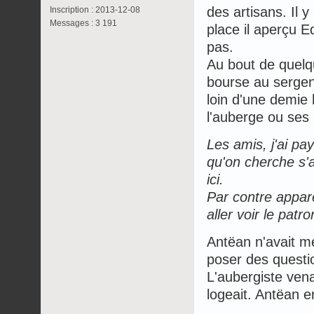
des artisans. Il 
Inscription : 2013-12-08
Messages : 3 191
place il aperçu E
pas.
Au bout de quelq
bourse au sergent
loin d'une demie 
l'auberge ou ses a
Les amis, j'ai pay
qu'on cherche s'
ici.
Par contre appare
aller voir le patr
Antëan n'avait m
poser des question
L'aubergiste vena
logeait. Antëan en