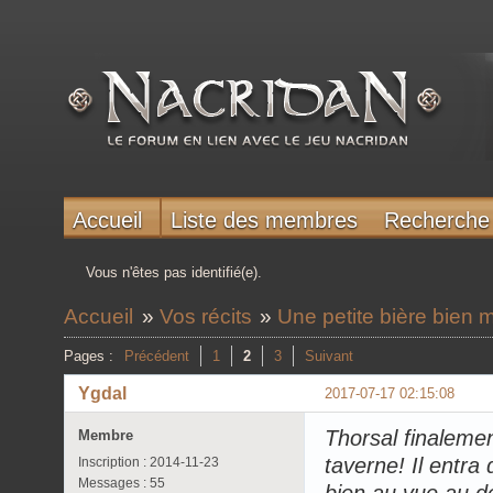
Accueil
Liste des membres
Recherche
Vous n'êtes pas identifié(e).
Accueil
»
Vos récits
»
Une petite bière bien 
Pages :
Précédent
1
2
3
Suivant
Ygdal
2017-07-17 02:15:08
Thorsal finalemen
Membre
taverne! Il entra
Inscription : 2014-11-23
Messages : 55
bien au vue au d