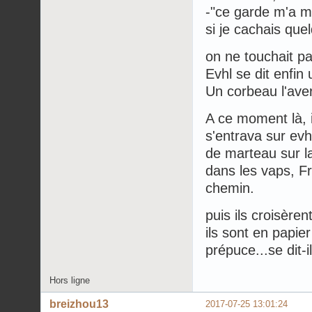
-"ce garde m'a ma
si je cachais quel
on ne touchait p
Evhl se dit enfin 
Un corbeau l'avert
A ce moment là, 
s'entrava sur evh
de marteau sur la
dans les vaps, Fr
chemin.
puis ils croisère
ils sont en papie
prépuce...se dit-il
Hors ligne
breizhou13
2017-07-25 13:01:24