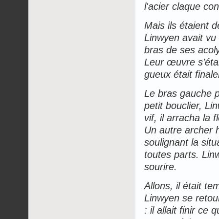
l'acier claque cont
Mais ils étaient 
Linwyen avait vu 
bras de ses acoly
Leur œuvre s'étai
gueux était final
Le bras gauche p
petit bouclier, L
vif, il arracha la
Un autre archer hu
soulignant la sit
toutes parts. Lin
sourire.
Allons, il était t
Linwyen se retourn
: il allait finir 