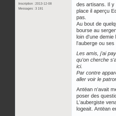
des artisans. Il 
Inscription : 2013-12-08
Messages : 3 191
place il aperçu E
pas.
Au bout de quelq
bourse au sergent
loin d'une demie 
l'auberge ou ses a
Les amis, j'ai pay
qu'on cherche s'
ici.
Par contre appare
aller voir le patr
Antëan n'avait m
poser des question
L'aubergiste vena
logeait. Antëan en