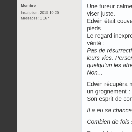
Une fureur calme 
Membre
viser juste.
Inscription : 2015-10-25
Messages : 1 167
Edwin était couver
pieds.
Le regard inexpres
vérité :
Pas de résurrection
leurs vies. Perso
quelqu'un les att
Non...
Edwin récupéra ma
un grognement : 
Son esprit de com
Il a eu sa chance,
Combien de fois s