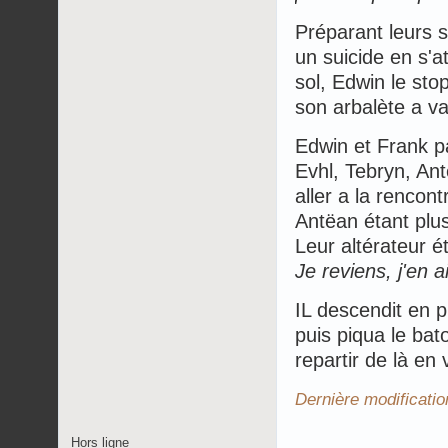
Préparant leurs s
un suicide en s'
sol, Edwin le sto
son arbalète a v
Edwin et Frank pa
Evhl, Tebryn, Ant
aller a la rencont
Antëan étant plus 
Leur altérateur é
Je reviens, j'en 
IL descendit en p
puis piqua le bato
repartir de là en v
Dernière modificati
Hors ligne