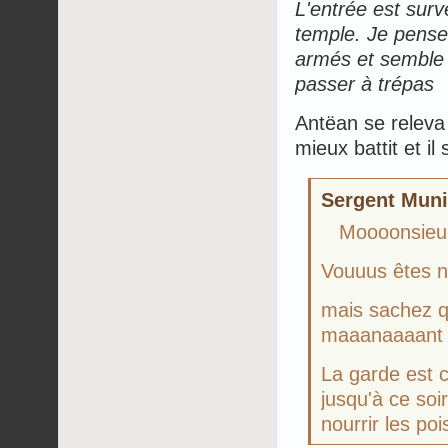
L'entrée est surv
temple. Je pense 
armés et semble 
passer à trépas
Antëan se releva p
mieux battit et il
Sergent Munic
Moooonsieur
Vouuus êtes no
mais sachez q
maaanaaaant 
La garde est co
jusqu'à ce so
nourrir les po