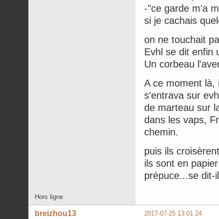
-"ce garde m'a ma
si je cachais quel
on ne touchait p
Evhl se dit enfin 
Un corbeau l'avert
A ce moment là, 
s'entrava sur evh
de marteau sur la
dans les vaps, Fr
chemin.
puis ils croisère
ils sont en papie
prépuce...se dit-il
Hors ligne
breizhou13
2017-07-25 13:01:24