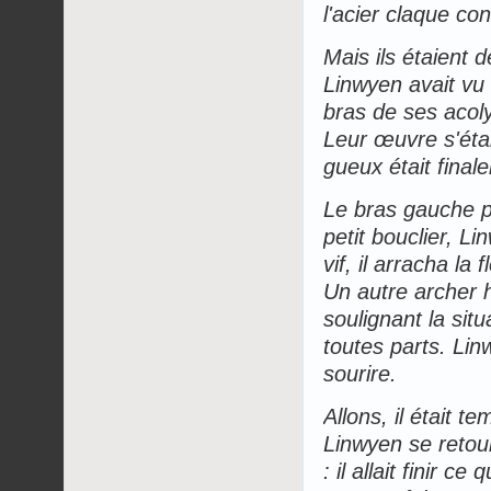
l'acier claque cont
Mais ils étaient 
Linwyen avait vu 
bras de ses acoly
Leur œuvre s'étai
gueux était final
Le bras gauche p
petit bouclier, L
vif, il arracha la
Un autre archer hu
soulignant la sit
toutes parts. Lin
sourire.
Allons, il était t
Linwyen se retourn
: il allait finir 