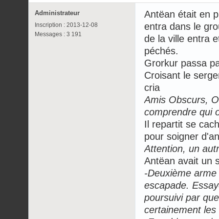
Antëan était en 
Administrateur
entra dans le gr
Inscription : 2013-12-08
Messages : 3 191
de la ville entra
péchés.
Grorkur passa par
Croisant le serge
cria
Amis Obscurs, On
comprendre qui o
Il repartit se ca
pour soigner d'an
Attention, un aut
Antëan avait un s
-Deuxième arme .
escapade. Essaye 
poursuivi par qu
certainement les 