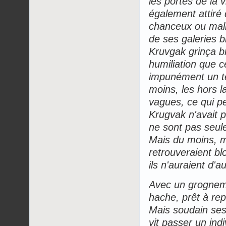
les portes de la 
également attiré
chanceux ou malin
de ses galeries b
Kruvgak grinça b
humiliation que 
impunément un te
moins, les hors la
vagues, ce qui pe
Krugvak n'avait 
ne sont pas seule
Mais du moins, m
retrouveraient bl
ils n'auraient d'a
Avec un grogneme
hache, prêt à rep
Mais soudain ses 
vit passer un ind