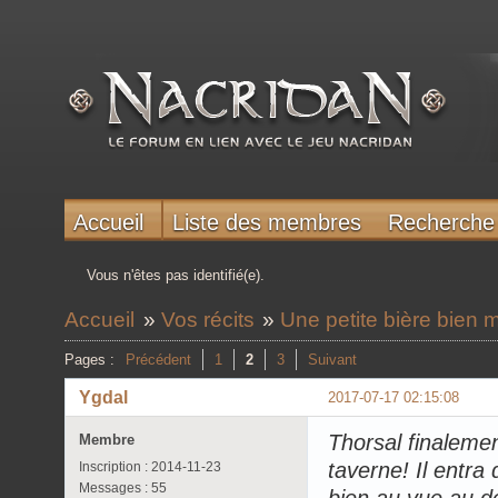
Accueil
Liste des membres
Recherche
Vous n'êtes pas identifié(e).
Accueil
»
Vos récits
»
Une petite bière bien 
Pages :
Précédent
1
2
3
Suivant
Ygdal
2017-07-17 02:15:08
Thorsal finalemen
Membre
taverne! Il entra
Inscription : 2014-11-23
Messages : 55
bien au vue au d