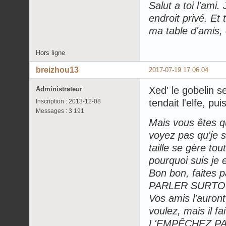
Salut a toi l'ami.
endroit privé. Et
ma table d'amis, c
Hors ligne
breizhou13
2017-07-19 17:06:04
Xed' le gobelin se
Administrateur
tendait l'elfe, pui
Inscription : 2013-12-08
Messages : 3 191
Mais vous êtes q
voyez pas qu'je 
taille se gère to
pourquoi suis je e
Bon bon, faites
PARLER SURTOUT,
Vos amis l'auront,
voulez, mais il f
L'EMPÊCHEZ PAS