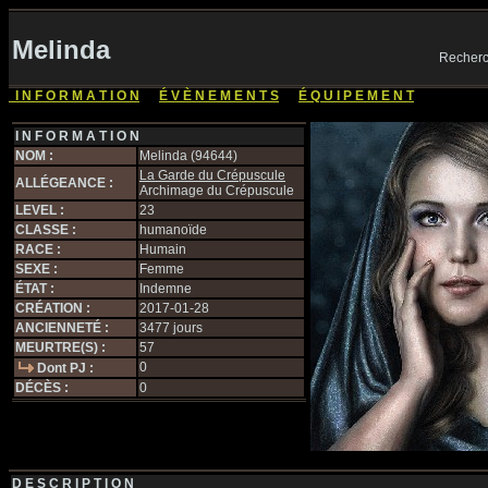
Melinda
Recherc
I N F O R M A T I O N
|
É V È N E M E N T S
|
É Q U I P E M E N T
I N F O R M A T I O N
NOM :
Melinda (94644)
La Garde du Crépuscule
ALLÉGEANCE :
Archimage du Crépuscule
LEVEL :
23
CLASSE :
humanoïde
RACE :
Humain
SEXE :
Femme
ÉTAT :
Indemne
CRÉATION :
2017-01-28
ANCIENNETÉ :
3477 jours
MEURTRE(S) :
57
0
Dont PJ :
DÉCÈS :
0
D E S C R I P T I O N