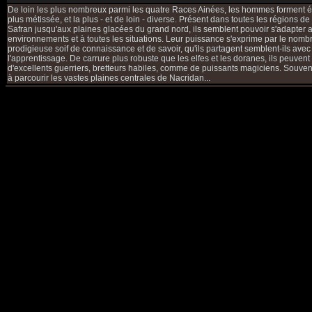
De loin les plus nombreux parmi les quatre Races Ainées, les hommes forment é
plus métissée, et la plus - et de loin - diverse. Présent dans toutes les régions de 
Safran jusqu'aux plaines glacées du grand nord, ils semblent pouvoir s'adapter 
environnements et à toutes les situations. Leur puissance s'exprime par le nomb
prodigieuse soif de connaissance et de savoir, qu'ils partagent semblent-ils ave
l'apprentissage. De carrure plus robuste que les elfes et les doranes, ils peuvent
d'excellents guerriers, bretteurs habiles, comme de puissants magiciens. Souvent
à parcourir les vastes plaines centrales de Nacridan...