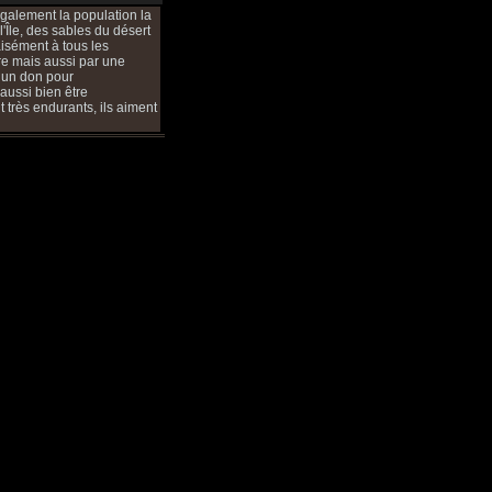
galement la population la
l'Île, des sables du désert
aisément à tous les
re mais aussi par une
c un don pour
 aussi bien être
 très endurants, ils aiment