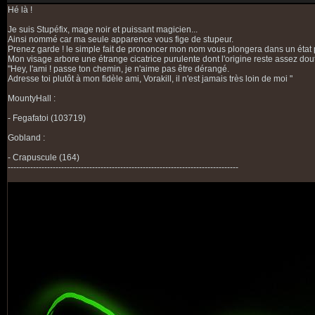
Hé là !
Je suis Stupéfix, mage noir et puissant magicien...
Ainsi nommé car ma seule apparence vous fige de stupeur.
Prenez garde ! le simple fait de prononcer mon nom vous plongera dans un état
Mon visage arbore une étrange cicatrice purulente dont l'origine reste assez dou
"Hey, l'ami ! passe ton chemin, je n'aime pas être dérangé.
Adresse toi plutôt à mon fidèle ami, Vorakill, il n'est jamais très loin de moi "
MountyHall :
- Fegafatoi (103719)
Gobland :
- Crapuscule (164)
----------------------------------------------------------------------------------