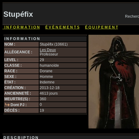
Stupéfix
Recherc
I N F O R M A T I O N
|
É V È N E M E N T S
|
É Q U I P E M E N T
I N F O R M A T I O N
NOM :
Stupéfix (10661)
Les Deux
ALLÉGEANCE :
Professeur
LEVEL :
29
CLASSE :
humanoïde
RACE :
Dorane
SEXE :
Homme
ÉTAT :
Indemne
CRÉATION :
2013-12-18
ANCIENNETÉ :
4613 jours
MEURTRE(S) :
360
0
Dont PJ :
DÉCÈS :
19
D E S C R I P T I O N