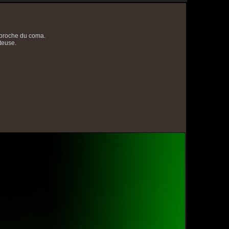
 proche du coma.
teuse.