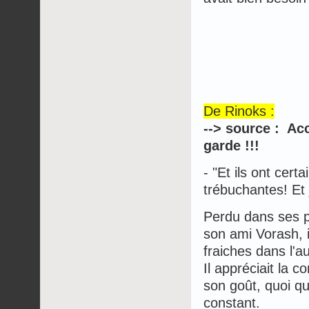
De Rinoks :
--> source : Acc
garde !!!
- "Et ils ont cer
trébuchantes! Et 
Perdu dans ses p
son ami Vorash, i
fraiches dans l'a
Il appréciait la 
son goût, quoi q
constant.