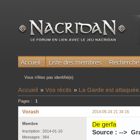
Accueil
Liste des membres
Recherche
Vous n'êtes pas identifié(e).
Accueil
»
Vos récits
»
La Garde est attaquée..
Pages :
1
Vorash
2014-05-24 21:34:16
De gerfa
Membre
Source : --> Gr
Inscription : 2014-01-10
Messages : 364