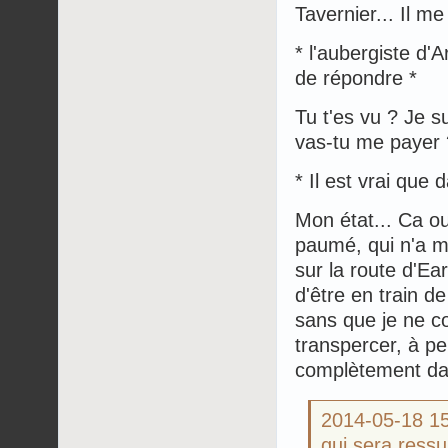
Tavernier... Il me
* l'aubergiste d'
de répondre *
Tu t'es vu ? Je s
vas-tu me payer 
* Il est vrai que 
Mon état... Ca ou
paumé, qui n'a m
sur la route d'Ear
d'être en train d
sans que je ne c
transpercer, à pe
complètement dan
2014-05-18 
qui sera ressu