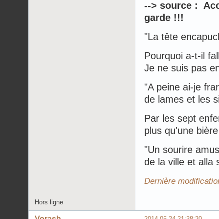
--> source : Acc
garde !!!
"La tête encapuc
Pourquoi a-t-il fa
Je ne suis pas en
"A peine ai-je fra
de lames et les s
Par les sept enfe
plus qu'une bière
"Un sourire amusé
de la ville et all
Dernière modificati
Hors ligne
Vorash
2014-05-24 21:38:20