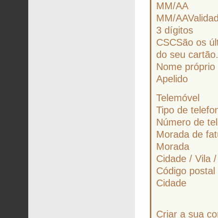
MM/AA
MM/AAValida
3 dígitos
CSCSão os últ
do seu cartão
Nome próprio
Apelido
Telemóvel
Tipo de telef
Número de tel
Morada de fa
Morada
Cidade / Vila 
Código postal
Cidade
Criar a sua c