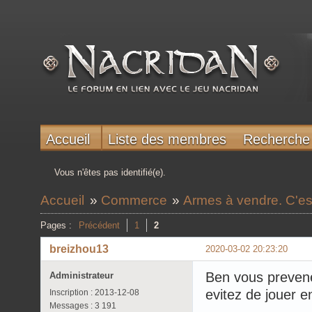
Accueil
Liste des membres
Recherche
Vous n'êtes pas identifié(e).
Accueil
»
Commerce
»
Armes à vendre. C'es
Pages :
Précédent
1
2
breizhou13
2020-03-02 20:23:20
Ben vous prevene
Administrateur
evitez de jouer 
Inscription : 2013-12-08
Messages : 3 191