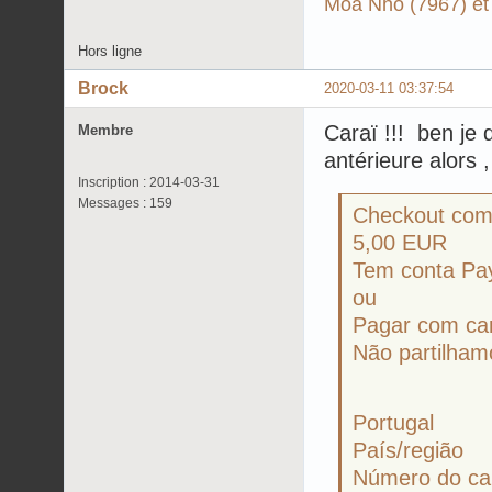
Moa Nho (7967) et
Hors ligne
Brock
2020-03-11 03:37:54
Caraï !!! ben je 
Membre
antérieure alors 
Inscription : 2014-03-31
Messages : 159
Checkout com
5,00 EUR
Tem conta Pay
ou
Pagar com car
Não partilham
Portugal
País/região
Número do ca