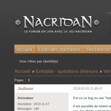
Accueil
Liste des membres
Recherche
Vous n'êtes pas identifié(e).
Accueil
»
Entraide - questions diverses
»
Ven
Pages :
1
Jozbuur
2019-02-03 21:49:47
Animateur
Est-ce un bug ou une "fea
Inscription : 2013-11-17
Il est possible de mettre 
Messages : 186
sac, les objets sont toujou