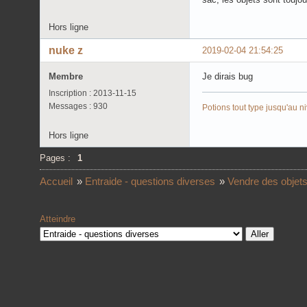
Hors ligne
nuke z
2019-02-04 21:54:25
Membre
Je dirais bug
Inscription : 2013-11-15
Messages : 930
Potions tout type jusqu'au 
Hors ligne
Pages :
1
Accueil
»
Entraide - questions diverses
»
Vendre des objets
Atteindre