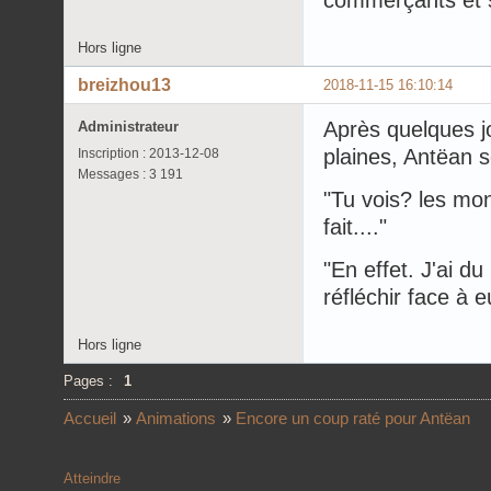
Hors ligne
breizhou13
2018-11-15 16:10:14
Après quelques jo
Administrateur
plaines, Antëan s
Inscription : 2013-12-08
Messages : 3 191
"Tu vois? les mon
fait...."
"En effet. J'ai d
réfléchir face à e
Hors ligne
Pages :
1
Accueil
»
Animations
»
Encore un coup raté pour Antëan
Atteindre