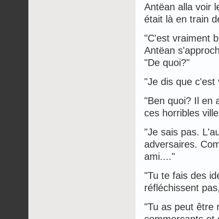
Antëan alla voir l
était là en train 
"C'est vraiment bi
Antëan s'approch
"De quoi?"
"Je dis que c'est
"Ben quoi? Il en
ces horribles ville
"Je sais pas. L'au
adversaires. Com
ami...."
"Tu te fais des i
réfléchissent pas,
"Tu as peut être 
commerçants et s