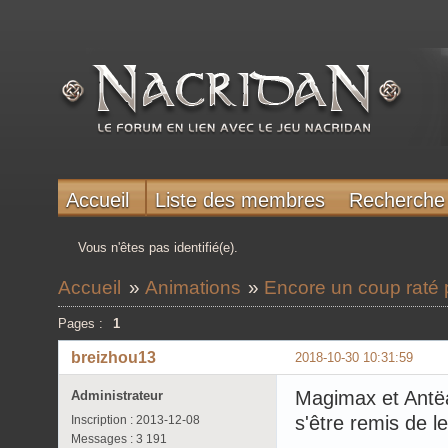
Accueil
Liste des membres
Recherche
Vous n'êtes pas identifié(e).
Accueil
»
Animations
»
Encore un coup raté
Pages :
1
breizhou13
2018-10-30 10:31:59
Magimax et Antëa
Administrateur
s'être remis de l
Inscription : 2013-12-08
Messages : 3 191