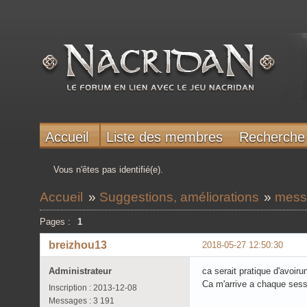
Accueil
Liste des membres
Recherche
Vous n'êtes pas identifié(e).
Accueil
»
Suggestions, améliorations
»
messa
Pages :
1
breizhou13
2018-05-27 12:50:30
Administrateur
ca serait pratique d'avoi
Ca m'arrive a chaque sessi
Inscription : 2013-12-08
Messages : 3 191