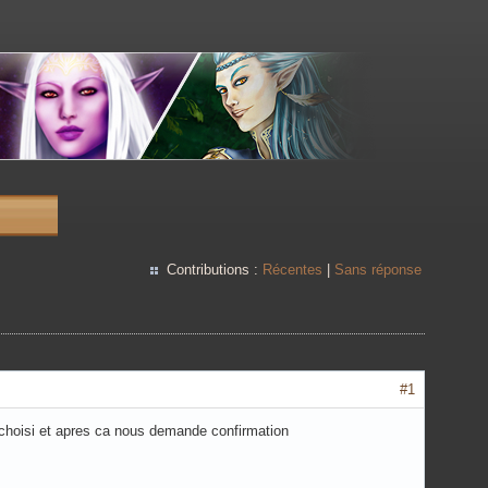
Contributions :
Récentes
|
Sans réponse
#1
 choisi et apres ca nous demande confirmation