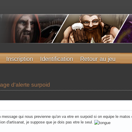
Inscription
Identification
Retour au jeu
ge d'alerte surpoid
run message qui nous previenne qu'on va etre en surpoid si on equipe le matos
on d'artisanat, je suppose que je dois pas etre le seul.