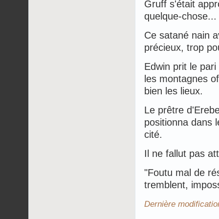
Gruff s'était app
quelque-chose... 
Ce satané nain a
précieux, trop pou
Edwin prit le pari
les montagnes off
bien les lieux.
Le prêtre d'Erebe 
positionna dans l
cité.
Il ne fallut pas 
"Foutu mal de rés
tremblent, imposs
Dernière modificatio