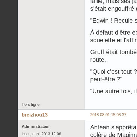
faille, mais ses 
s'était engouffré
"Edwin ! Recule su
À défaut d'être é
squelette et l'att
Gruff était tombé
route.
"Quoi c'est tout ?
peut-être ?"
"Une autre fois, i
Hors ligne
breizhou13
2018-08-01 15:08:37
Antean s'apprêtai
Administrateur
colère de Magim
Inscription : 2013-12-08