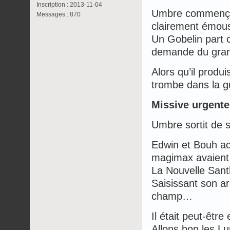
Inscription : 2013-11-04
Umbre commençait
Messages : 870
clairement émou
Un Gobelin part c
demande du grand
Alors qu’il produ
trombe dans la gu
Missive urgente
Umbre sortit de sa
Edwin et Bouh ac
magimax avaient 
La Nouvelle Sant
Saisissant son ar
champ…
Il était peut-êtr
Allons bon les Lu