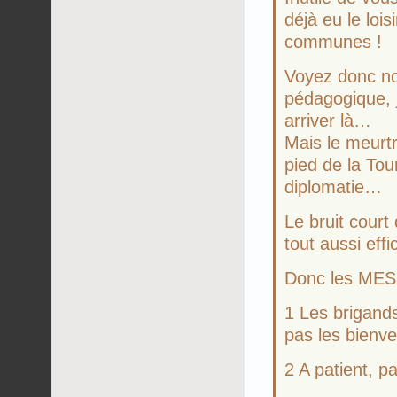
déjà eu le loi
communes !
Voyez donc no
pédagogique, j
arriver là…
Mais le meurt
pied de la Tou
diplomatie…
Le bruit court
tout aussi effi
Donc les MES
1 Les brigands
pas les bienv
2 A patient, p