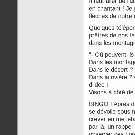
Il faut aller de l’
en chantant ! Je
flèches de notr
Quelques téléport
prêtres de nos te
dans les montag
"- Où peuvent-ils
Dans les montag
Dans le désert ?
Dans la rivière ?
d’idée !
Visons à côté de l
BINGO ! Après de
se dévoile sous me
crever en me jeta
par là, un rappel
observer ces Lur