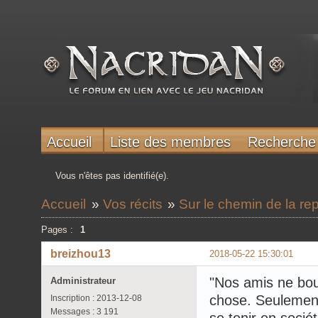
Accueil
Liste des membres
Recherche
Vous n'êtes pas identifié(e).
Accueil
»
Vos récits
»
Sur le chemin de la r
Pages :
1
breizhou13
2018-05-22 15:30:01
"Nos amis ne boug
Administrateur
chose. Seulement 
Inscription : 2013-12-08
Messages : 3 191
se tenir en sociét