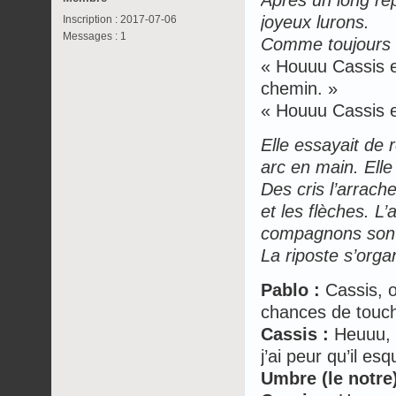
Après un long rep
joyeux lurons.
Inscription : 2017-07-06
Messages : 1
Comme toujours D
« Houuu Cassis el
chemin. »
« Houuu Cassis ell
Elle essayait de 
arc en main. Elle 
Des cris l’arrach
et les flèches. L’
compagnons son
La riposte s’orga
Pablo :
Cassis, o
chances de touc
Cassis :
Heuuu, i
j’ai peur qu’il esq
Umbre (le notre