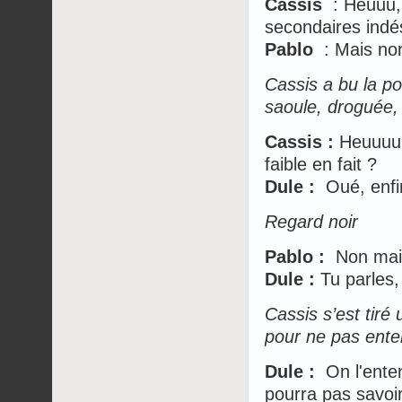
Cassis
: Heuuu, 
secondaires indés
Pablo
: Mais non
Cassis a bu la po
saoule, droguée, i
Cassis :
Heuuuu,
faible en fait ?
Dule :
Oué, enfin
Regard noir
Pablo :
Non mais v
Dule :
Tu parles,
Cassis s’est tiré
pour ne pas ente
Dule :
On l'enten
pourra pas savoir 