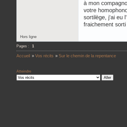
à mon compagnon
votre homophonog
sortilège, j'ai eu
fraichement sort
Hors ligne
Pages :
1
Accueil
»
Vos récits
»
Sur le chemin de la repentance
Atteindre