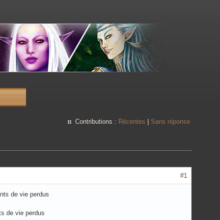
Contributions :
Récentes
|
Sans réponse
#1
ts de vie perdus
s de vie perdus