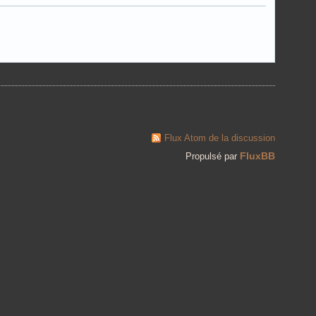
Flux Atom de la discussion
FluxBB
Propulsé par