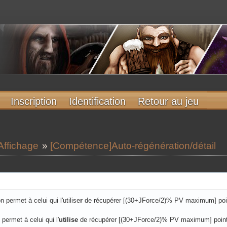
Inscription
Identification
Retour au jeu
Affichage
»
[Compétence]Auto-régénération/détail
permet à celui qui l'utilise
r
de récupérer [(30+JForce/2)% PV maximum] poin
permet à celui qui l'
utilise
de récupérer [(30+JForce/2)% PV maximum] point