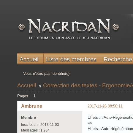
Accueil
Liste des membres
Recherche
Vous n'êtes pas identifié(e).
Accueil
»
Correction des textes - Ergonomie/
Pages :
1
Ambrune
2017-11-26 08:50:11
Membre
Effets :
:
Auto-Régénération 
=>
Inscription : 2013-11-03
Effets : Auto-Régénération 
Messages : 1 234