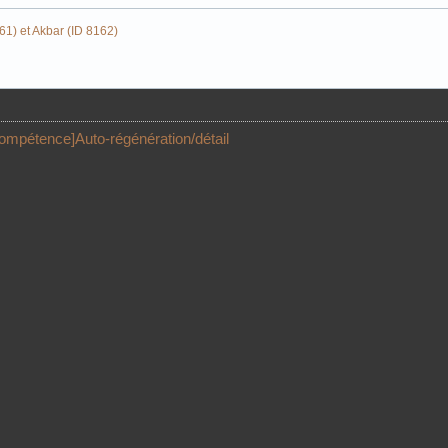
61)
et
Akbar (ID 8162)
ompétence]Auto-régénération/détail