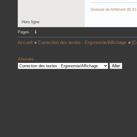
Joueuse de
Ambrune (ID 81
Hors ligne
Pages :
1
Accueil
»
Correction des textes - Ergonomie/Affichage
»
[C
Atteindre