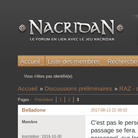
Accueil
Liste des membres
Recherche
Vous n'êtes pas identifié(e).
Accueil
»
Discussions préliminaires
»
RAZ - 
Pages :
Précédent
1
2
3
Belladone
2017-08-13 22:38:02
C'est pas le per
Membre
passage se fera.
Inscription : 2016-10-30
personnel, sur l