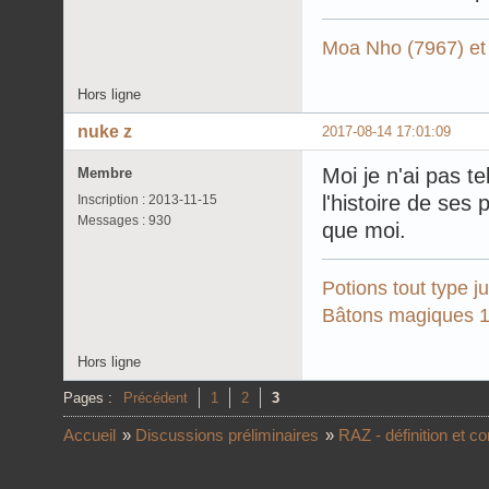
Moa Nho (7967) et
Hors ligne
nuke z
2017-08-14 17:01:09
Moi je n'ai pas t
Membre
l'histoire de ses
Inscription : 2013-11-15
Messages : 930
que moi.
Potions tout type 
Bâtons magiques 1
Hors ligne
Pages :
Précédent
1
2
3
Accueil
»
Discussions préliminaires
»
RAZ - définition et 