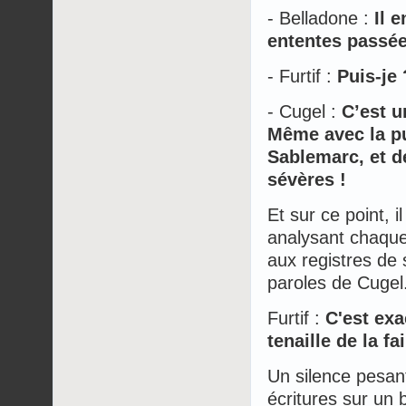
- Belladone :
Il 
ententes passées
- Furtif :
Puis-je
- Cugel :
C’est u
Même avec la p
Sablemarc, et de
sévères !
Et sur ce point, i
analysant chaque
aux registres de 
paroles de Cugel
Furtif :
C'est exa
tenaille de la fa
Un silence pesant
écritures sur un b