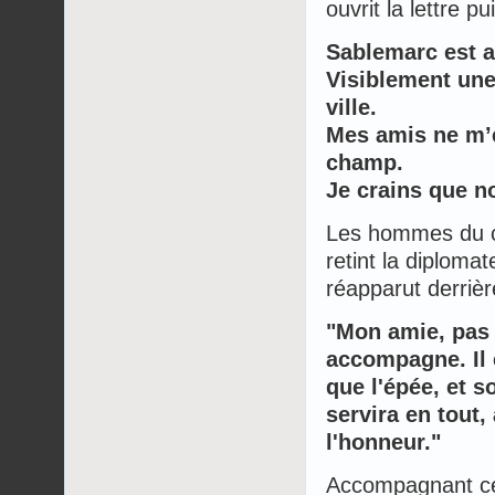
ouvrit la lettre pu
Sablemarc est a
Visiblement une
ville.
Mes amis ne m’en
champ.
Je crains que n
Les hommes du cr
retint la diploma
réapparut derrièr
"Mon amie, pas 
accompagne. Il 
que l'épée, et s
servira en tout
l'honneur."
Accompagnant ces