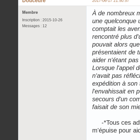
Douceure
2017-06-17 21:50:57
À de nombreux mo
Membre
une quelconque ut
Inscription : 2015-10-26
Messages : 12
comptait les aven
rencontré plus d'
pouvait alors que
présentaient de t
aider n'étant pa
Lorsque l'appel 
n'avait pas réfléc
expédition à son 
l'envahissait en 
secours d'un com
faisait de son mi
-*Tous ces adve
m'épuise pour aid