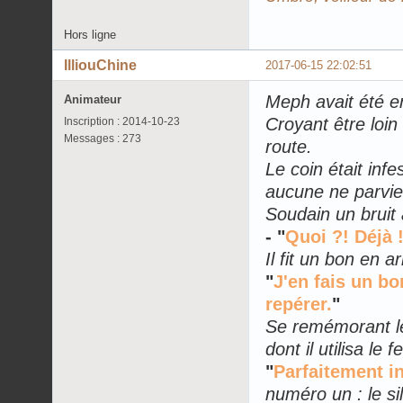
Hors ligne
IlliouChine
2017-06-15 22:02:51
Meph avait été en
Animateur
Croyant être loin 
Inscription : 2014-10-23
Messages : 273
route.
Le coin était infe
aucune ne parvien
Soudain un bruit a
- "
Quoi ?! Déjà 
Il fit un bon en a
"
J'en fais un bo
repérer.
"
Se remémorant les
dont il utilisa le
"
Parfaitement in
numéro un : le si