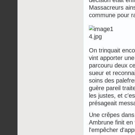
Massacreurs ains
commune pour ral
On trinquait enc
vint apporter un
parcouru deux cen
sueur et reconnai
soins des palefre
guère pareil trai
les justes, et c'e
présageait messa
Une crêpes dans 
Ambrune finit en 
l'empêcher d'app