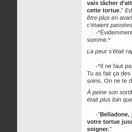
vais tâcher d'at
cette tortue.
"
Ed
être plus en ava
c'étaient passées
-*Évidemment je
somme.*
La peur s'était r
-*Il ne faut pas
Tu as fait ça des
soins. On ne te d
À peine son sorti
était plus loin qu
-"
Belladone, 
votre tortue jus
soigner.
"