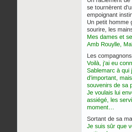
Un raclement de 
se tournèrent d’u
empoignant insti
Un petit homme gr
sourire, les mains
Mes dames et sei
Amb Rouylle, Maî
Les compagnons 
Voilà, j’ai eu co
Sablemarc à qui 
d’important, mais
souvenirs de sa
Je voulais lui en
assiégé, les serv
moment…
Sortant de sa ma
Je suis sûr que 