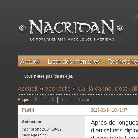
Accueil
Liste des membres
Recherche
Vous n'êtes pas identifié(e).
Accueil
»
Vos récits
»
Car la vanne, c'est rail
Pages :
1
2
3
4
5
Suivant
Furtif
2017-06-14 10:42:37
Après de longues
Animateur
d'entretiens dipl
Inscription : 2014-10-02
Messages : 272
décision était en