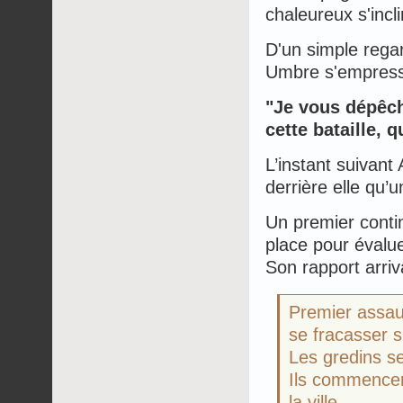
chaleureux s'incl
D'un simple regar
Umbre s'empressa
"Je vous dépêch
cette bataille,
L’instant suivant
derrière elle qu’
Un premier conti
place pour évaluer
Son rapport arriv
Premier assau
se fracasser s
Les gredins s
Ils commencen
la ville.