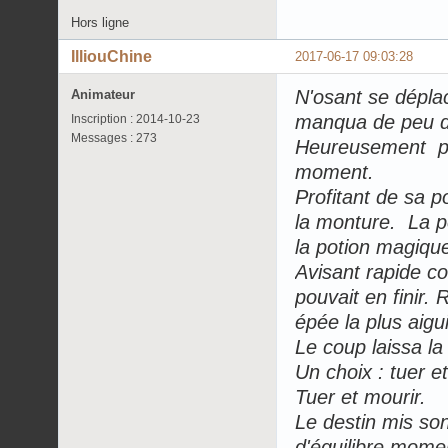
Hors ligne
IlliouChine
2017-06-17 09:03:28
N'osant se déplac
Animateur
manqua de peu de
Inscription : 2014-10-23
Messages : 273
Heureusement pour
moment.
Profitant de sa po
la monture. La pe
la potion magique
Avisant rapide co
pouvait en finir. 
épée la plus aigu
Le coup laissa la 
Un choix : tuer et
Tuer et mourir.
Le destin mis son
d'équilibre mome