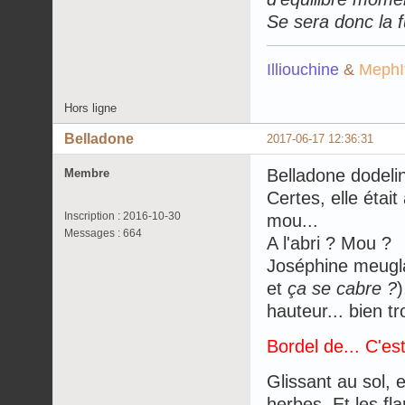
Se sera donc la fu
Illiouchine
&
MephI
Hors ligne
Belladone
2017-06-17 12:36:31
Belladone dodelin
Membre
Certes, elle était
Inscription : 2016-10-30
mou...
Messages : 664
A l'abri ? Mou ?
Joséphine meugla
et
ça se cabre ?
)
hauteur... bien t
Bordel de... C'es
Glissant au sol, e
herbes. Et les fl