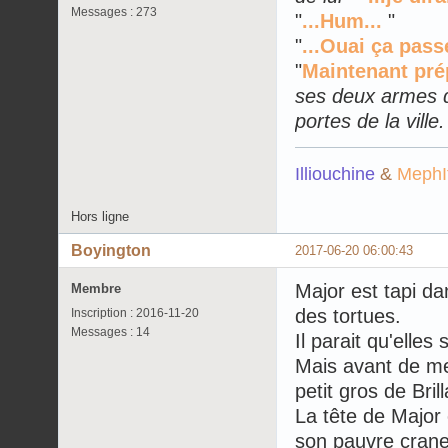
Messages : 273
"
...Hum...
"
"
...Ouai ça pass
"
Maintenant pré
ses deux armes qu
portes de la ville.
Illiouchine
&
MephI
Hors ligne
Boyington
2017-06-20 06:00:43
Major est tapi da
Membre
des tortues.
Inscription : 2016-11-20
Messages : 14
Il parait qu'elles
Mais avant de met
petit gros de Bri
La tête de Major
son pauvre crane