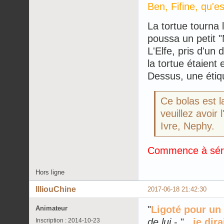
Ben, Fifine, qu'est
La tortue tourna l
poussa un petit "
L'Elfe, pris d'un 
la tortue étaient
Dessus, une étiq
Ce bolas est l
veuillez avoir 
Ivre, Nephy.
Commence à série
Hors ligne
IlliouChine
2017-06-18 21:42:30
"
Ligoté pour un 
Animateur
de lui
- "
...je dir
Inscription : 2014-10-23