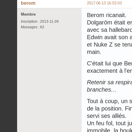
berom
2017-06-13 16:53:03
Berom ricanait.
Membre
Dolgaröm était en
Inscription : 2013-11-28
Messages : 62
avec sa hallebar
Edwin avait son a
et Nuke Z se tena
main.
C'était lui que Be
exactement à l'en
Retenir sa respir
branches...
Tout à coup, un s
de la position. Fi
servi ses alliés.
Un feu fol, tout 
immobile, la boul