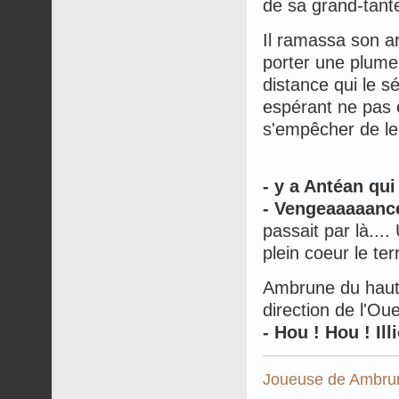
de sa grand-tante
Il ramassa son a
porter une plume i
distance qui le sé
espérant ne pas ê
s'empêcher de le r
- y a Antéan qu
- Vengeaaaaance
passait par là....
plein coeur le ter
Ambrune du haut 
direction de l'Ou
- Hou ! Hou ! Ill
Joueuse de
Ambrun