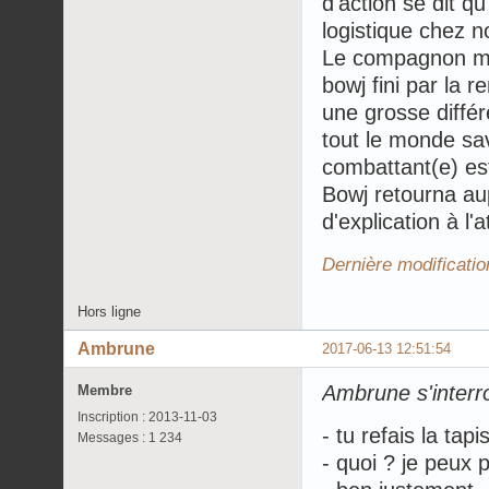
d'action se dit qu
logistique chez 
Le compagnon mag
bowj fini par la r
une grosse diffé
tout le monde sa
combattant(e) es
Bowj retourna au
d'explication à l'a
Dernière modificati
Hors ligne
Ambrune
2017-06-13 12:51:54
Ambrune s'interro
Membre
Inscription : 2013-11-03
- tu refais la tap
Messages : 1 234
- quoi ? je peux 