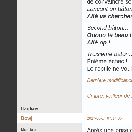
de convaincre so
Lançant un bâton
Allé va chercher
Second bâton...
Ooooo le beau bâ
Allé op !
Troisième bâton
Énième échec !
Le reptile ne vou
Dernière modificatio
Umbre, veilleur de 
Hors ligne
Bowj
2017-06-14 07:17:06
Aprés une prise d
Membre