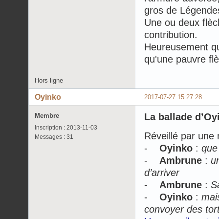
gros de Légende
Une ou deux flèch
contribution.
Heureusement que 
qu'une pauvre fl
Hors ligne
Oyinko
2017-07-27 15:27:28
La ballade d’Oy
Membre
Inscription : 2013-11-03
Réveillé par une 
Messages : 31
-
Oyinko
:
que 
-
Ambrune
:
u
d’arriver
-
Ambrune
:
S
-
Oyinko
:
mai
convoyer des tor