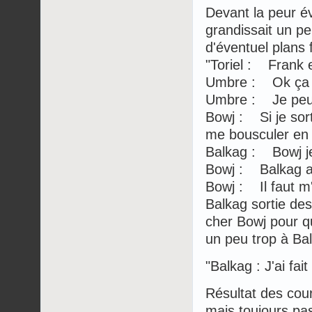
Devant la peur év
grandissait un p
d'éventuel plans 
"Toriel : Frank 
Umbre : Ok ça ma
Umbre : Je peux
Bowj : Si je sort
me bousculer en 
Balkag : Bowj je 
Bowj : Balkag au
Bowj : Il faut 
Balkag sortie des
cher Bowj pour qu
un peu trop à Bal
"Balkag : J'ai fai
Résultat des cou
mais toujours pas