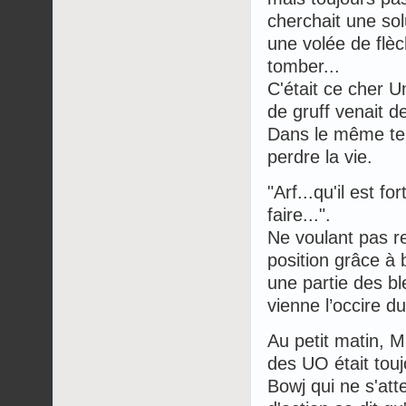
cherchait une so
une volée de flèch
tomber...
C'était ce cher U
de gruff venait de
Dans le même tem
perdre la vie.
"Arf...qu'il est 
faire...".
Ne voulant pas re
position grâce à
une partie des bl
vienne l’occire d
Au petit matin, M
des UO était touj
Bowj qui ne s'at