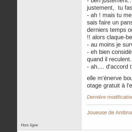
- ben justement...
justement, tu fa
- ah ! mais tu me
sais faire un pan
derniers temps on
!! alors claque-b
- au moins je sur
- eh bien considè
quand il reculent.
- ah.... d'accord
elle m'énerve boug
otage gratuit à l
Dernière modificati
Joueuse de
Ambrun
Hors ligne