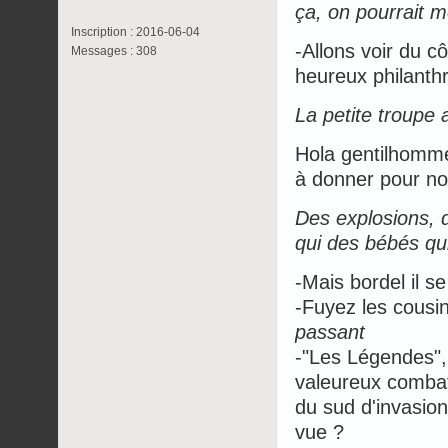
ça, on pourrait mê
Inscription : 2016-06-04
-Allons voir du 
Messages : 308
heureux philanthr
La petite troupe a
Hola gentilhomme
à donner pour no
Des explosions,
qui des bébés qui
-Mais bordel il s
-Fuyez les cousi
passant
-"Les Légendes",
valeureux combatt
du sud d'invasion
vue ?