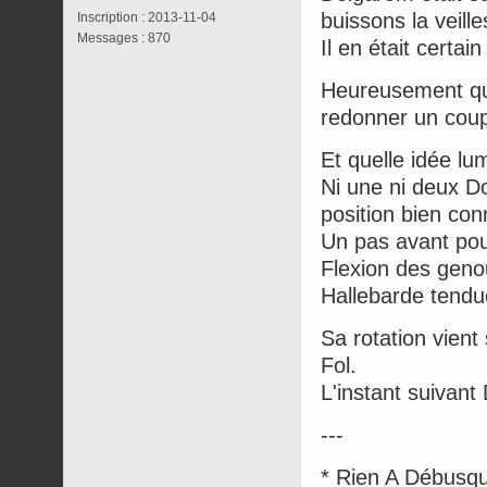
buissons la veille
Inscription : 2013-11-04
Messages : 870
Il en était certai
Heureusement qu
redonner un cou
Et quelle idée lu
Ni une ni deux D
position bien co
Un pas avant pour
Flexion des geno
Hallebarde tendue
Sa rotation vient
Fol.
L'instant suivant
---
* Rien A Débusq