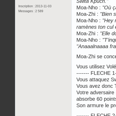
Swita Kpuch."
Inscription : 2013-11-03
Moa-Nho :
"Où ça
Messages : 2 589
Moa-Zhi :
"Bien s
Moa-Nho :
"Hey m
ramènes ton cul e
Moa-Zhi :
"Elle do
Moa-Nho :
"T’inqu
"Anaaalnaaaa fra
Moa-Zhi se concen
Vous utilisez Vol
------- FLECHE 1--
Vous attaquez S
Vous avez donc 
Votre adversaire 
absorbe 60 point
Son armure le pro
------- FLECHE 2--