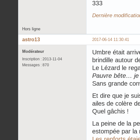
333
Dernière modificati
Hors ligne
astro13
2017-06-14 11:30:41
Umbre était arriv
Modérateur
brindille autour de
Inscription : 2013-11-04
Messages : 870
Le Lézard le rega
Pauvre bête… je 
Sans grande convi
Et dire que je sui
ailes de colère 
Quel gâchis !
La peine de la p
estompée par la m
Les renforts étai