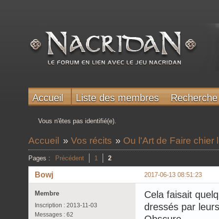
Accueil
Liste des membres
Recherche
Vous n'êtes pas identifié(e).
Accueil
»
Vos récits
»
Ou l'Art de Faire chier
Pages :
Précédent
1
2
Bowj
2017-06-13 08:51:23
Cela faisait quel
Membre
dressés par leurs
Inscription : 2013-11-03
Messages : 62
Obscure...