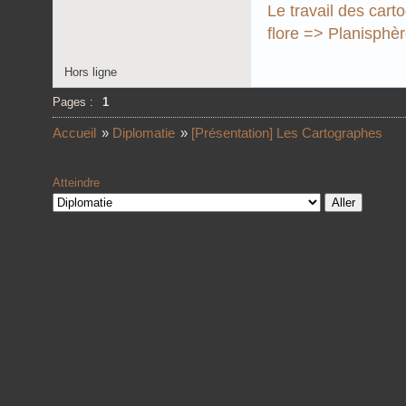
Le travail des
cart
flore =>
Planisphè
Hors ligne
Pages :
1
Accueil
»
Diplomatie
»
[Présentation] Les Cartographes
Atteindre