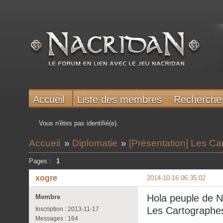
Accueil
Liste des membres
Recherche
Vous n'êtes pas identifié(e).
Accueil
»
Diplomatie
»
[Présentation] Les C
Pages :
1
xogre
2014-10-16 06:35:02
Hola peuple de Na
Membre
Les Cartographe
Inscription : 2013-11-17
Messages : 164