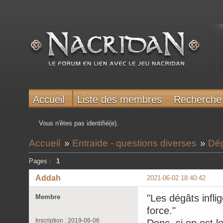
Accueil
Liste des membres
Recherche
Vous n'êtes pas identifié(e).
Accueil
»
Entraide - questions diverses
»
Dég
Pages :
1
Addah
2021-06-02 18:40:42
"Les dégâts infli
Membre
force."
Inscription : 2019-06-06
Donc, si on est 