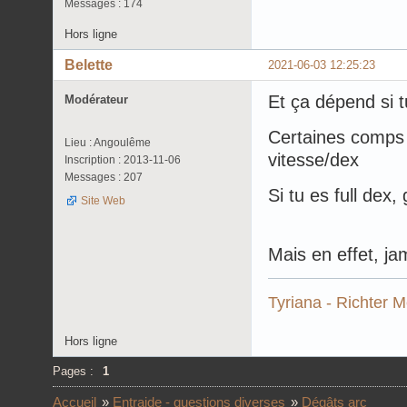
Messages : 174
Hors ligne
Belette
2021-06-03 12:25:23
Et ça dépend si t
Modérateur
Certaines comps 
Lieu : Angoulême
vitesse/dex
Inscription : 2013-11-06
Messages : 207
Si tu es full de
Site Web
Mais en effet, ja
Tyriana - Richter 
Hors ligne
Pages :
1
Accueil
»
Entraide - questions diverses
»
Dégâts arc