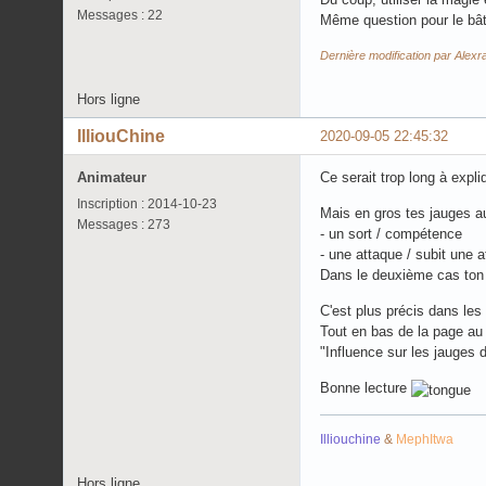
Messages : 22
Même question pour le bâ
Dernière modification par Alex
Hors ligne
IlliouChine
2020-09-05 22:45:32
Animateur
Ce serait trop long à expli
Inscription : 2014-10-23
Mais en gros tes jauges a
Messages : 273
- un sort / compétence
- une attaque / subit une a
Dans le deuxième cas ton 
C'est plus précis dans les 
Tout en bas de la page au 
"Influence sur les jauges 
Bonne lecture
Illiouchine
&
MephItwa
Hors ligne