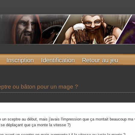
Inscription
Identification
Retour au jeu
ptre ou bâton pour un mage ?
 un sceptre au début, mais j'avais l'impression que ça montait beaucoup ma 
 se déplaçant que ça monte la vitesse ?)
 en ayant un sceptre en main augmente-t-il la vitesse ou juste la magie ?