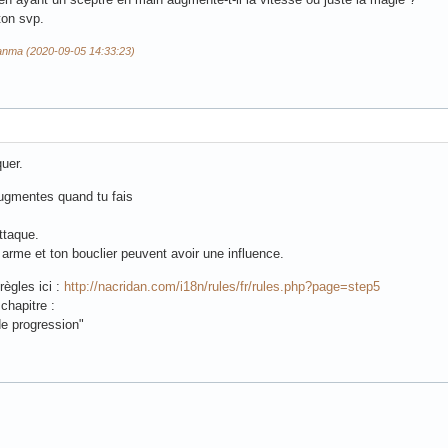
ton svp.
ranma (2020-09-05 14:33:23)
quer.
ugmentes quand tu fais
ttaque.
arme et ton bouclier peuvent avoir une influence.
règles ici :
http://nacridan.com/i18n/rules/fr/rules.php?page=step5
chapitre :
de progression"