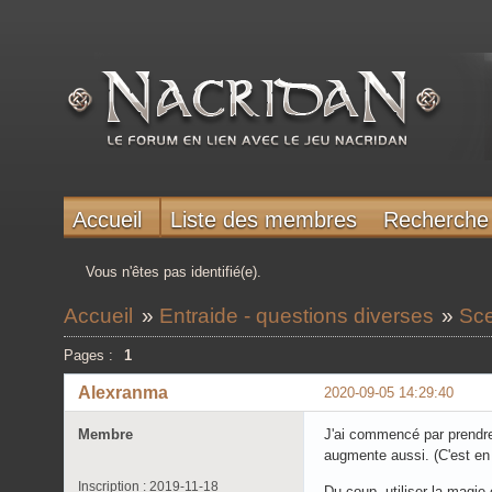
Accueil
Liste des membres
Recherche
Vous n'êtes pas identifié(e).
Accueil
»
Entraide - questions diverses
»
Sce
Pages :
1
Alexranma
2020-09-05 14:29:40
Membre
J'ai commencé par prendre
augmente aussi. (C'est en
Inscription : 2019-11-18
Du coup, utiliser la magie