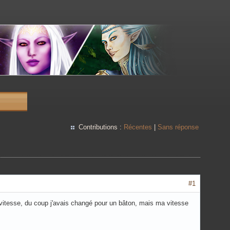
Contributions :
Récentes
|
Sans réponse
#1
vitesse, du coup j'avais changé pour un bâton, mais ma vitesse