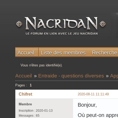
Accueil
Liste des membres
Recherche
Vous n'êtes pas identifié(e).
Accueil
»
Entraide - questions diverses
»
App
Pages :
1
Chifret
2020-08-11 11:11:49
Bonjour,
Membre
Inscription : 2020-01-13
Où peut-on appre
Messages : 65