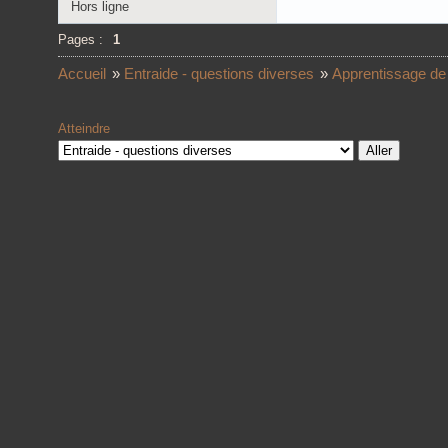
Hors ligne
Pages :
1
Accueil
»
Entraide - questions diverses
»
Apprentissage de
Atteindre