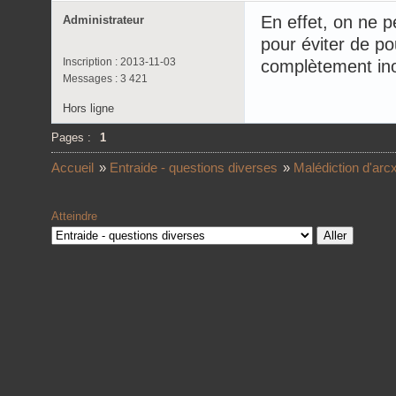
En effet, on ne p
Administrateur
pour éviter de p
Inscription : 2013-11-03
complètement ino
Messages : 3 421
Hors ligne
Pages :
1
Accueil
»
Entraide - questions diverses
»
Malédiction d'arc
Atteindre