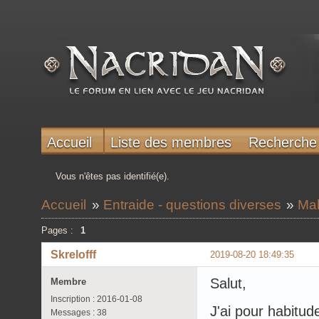
Accueil
Liste des membres
Recherche
Vous n'êtes pas identifié(e).
Accueil
»
Entraide - questions diverses
»
Mal
Pages :
1
Skrelofff
2019-08-20 18:49:35
Salut,
Membre
Inscription : 2016-01-08
J'ai pour habitud
Messages : 38