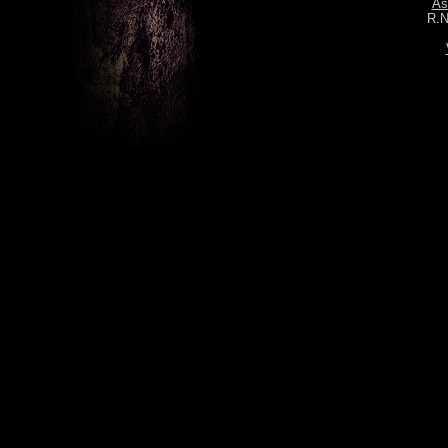
As
R.N