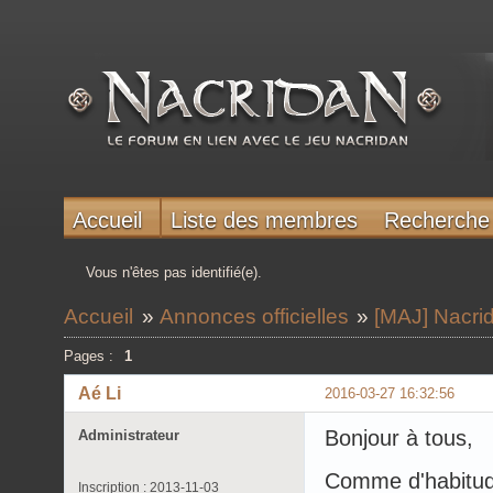
Accueil
Liste des membres
Recherche
Vous n'êtes pas identifié(e).
Accueil
»
Annonces officielles
»
[MAJ] Nacri
Pages :
1
Aé Li
2016-03-27 16:32:56
Bonjour à tous,
Administrateur
Comme d'habitude
Inscription : 2013-11-03