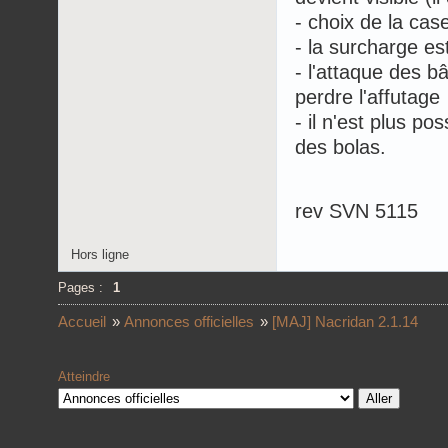
- choix de la cas
- la surcharge es
- l'attaque des b
perdre l'affutage
- il n'est plus p
des bolas.
rev SVN 5115
Hors ligne
Pages :
1
Accueil
»
Annonces officielles
»
[MAJ] Nacridan 2.1.14
Atteindre